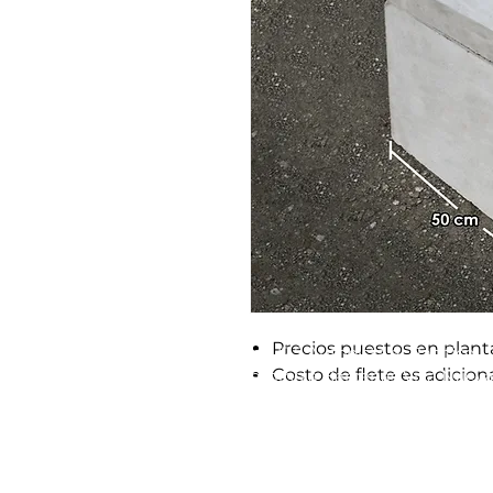
Precios puestos en plant
Km. 17.5 Autopista al Pacifico
Costo de flete es adicio
Camino a Bárcenas Villa Nueva
ventasonline@procreto.com
Tel: 6685-7300