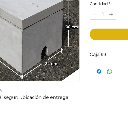
Cantidad
*
Caja #3
Incluye
Cuerpo
Tapadera
Medidas externas
*Se vende caja com
a
nal según ubicación de entrega
, Guatemala.