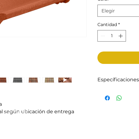
Elegir
Cantidad
*
Específicaciones
Producto de calida
fusiona la belleza 
a
Ofrece mayor durab
similar.
nal según ubicación de entrega
, Guatemala.
✅ Resistencia supe
✅ Variedad de colo
✅ Color integrado 