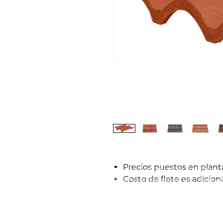
Precios puestos en plant
Km. 17.5 Autopista al Pacifico
Costo de flete es adicio
Camino a Bárcenas Villa Nueva
ventasonline@procreto.com
Tel: 6685-7300