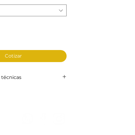
Cotizar
 técnicas
d con apariencia natural que
con las bondades del concreto.
ilidad que cualquier otra teja
Síguenos
rior a 250 kg/cm2
res
solido o mixtos